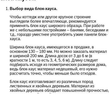
Выбор вида блок-хауса.
Чтобы коттедж или другое крупное строение
выглядели более впечатляюще, рекомендуется
применять блок-хаус широкого образца. При работе
же с небольшими постройками – банями, беседками и
т.д., гораздо уместнее употреблять узкие панели блок-
хауса.
Ширина блок-хауса, имеющегося в продаже, в
основном 130 – 180 мм. Но можно заказать материал
и шириной 200 мм. Длина досок от 3 до 6 м (в
кратности 1 м, то есть 3, 4, 5, 6 м). Длину следует
подбирать исходя из геометрических размеров дома,
ведь блок-хаус материал недешевый, его нужно
рассчитать точно, чтобы меньше было отходов.
Блок-хаус изготавливают из различных пород
лиственных и хвойных деревьев. Материал из
хвойных деревьев обладает повышенной прочностью,
гидроизоляцией и стойкостью к плесени и гниению.
Это обусловлено тем, что в хвойных породах
деревьев содержаться натуральные антисептические
компоненты. Данная древесина также обладает