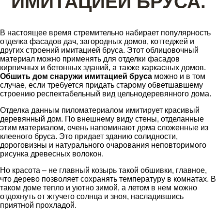
ИМИТАЦИЕЙ БРУСА.
В настоящее время стремительно набирает популярность
отделка фасадов дач, загородных домов, коттеджей и
других строений имитацией бруса. Этот облицовочный
материал можно применять для отделки фасадов
кирпичных и бетонных зданий, а также каркасных домов.
Обшить дом снаружи имитацией бруса
можно и в том
случае, если требуется придать старому обветшавшему
строению респектабельный вид цельнодеревянного дома.
Отделка данным пиломатериалом имитирует красивый
деревянный дом. По внешнему виду стены, отделанные
этим материалом, очень напоминают дома сложенные из
клееного бруса. Это придает зданию солидности,
дороговизны и натурального очарования неповторимого
рисунка древесных волокон.
Но красота – не главный козырь такой обшивки, главное,
что дерево позволяет сохранять температуру в комнатах. В
таком доме тепло и уютно зимой, а летом в нем можно
отдохнуть от жгучего солнца и зноя, насладившись
приятной прохладой.