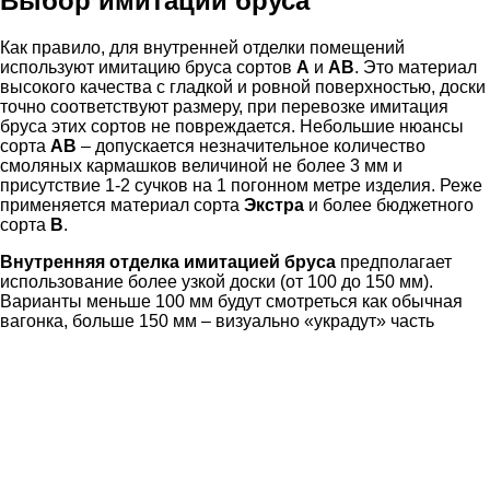
Выбор имитации бруса
Как правило, для внутренней отделки помещений
используют имитацию бруса сортов
А
и
АВ
. Это материал
высокого качества с гладкой и ровной поверхностью, доски
точно соответствуют размеру, при перевозке имитация
бруса этих сортов не повреждается. Небольшие нюансы
сорта
АВ
– допускается незначительное количество
смоляных кармашков величиной не более 3 мм и
присутствие 1-2 сучков на 1 погонном метре изделия. Реже
применяется материал сорта
Экстра
и более бюджетного
сорта
В
.
Внутренняя отделка имитацией бруса
предполагает
использование более узкой доски (от 100 до 150 мм).
Варианты меньше 100 мм будут смотреться как обычная
вагонка, больше 150 мм – визуально «украдут» часть
высоты помещения. Широкие панели в небольших
помещениях внутри дома (менее 10 кв. м) смотреться будут
грубо и неопрятно. Толщину панели выбирают от 21 мм и
меньше.
Имитация бруса производится в основном из хвойных и
реже из лиственных пород древесины, в зависимости от
которых обладает различными эксплуатационными и